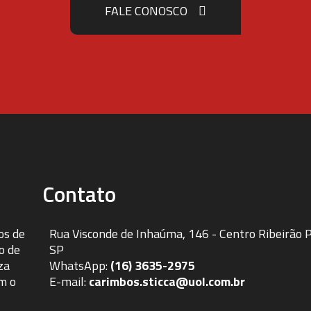
FALE CONOSCO
Contato
os de
Rua Visconde de Inhaúma, 146 - Centro Ribeirão P
o de
SP
za
WhatsApp:
(16) 3635-2975
om o
E-mail:
carimbos.sticca@uol.com.br