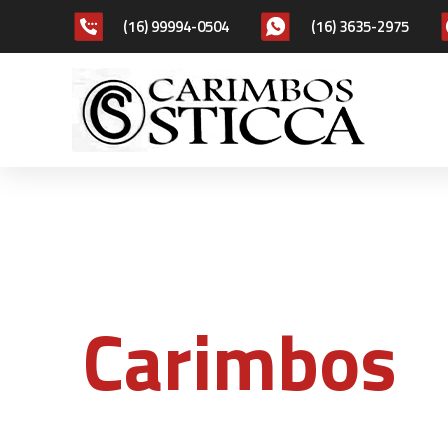
(16) 99994-0504
(16) 3635-2975
CARIMBOS STICCA
Carimbos
Ribeirão P