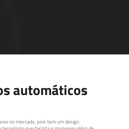
os automáticos
ares no mercado, pois tem um design
tecnologia que facilita o manuseio além de