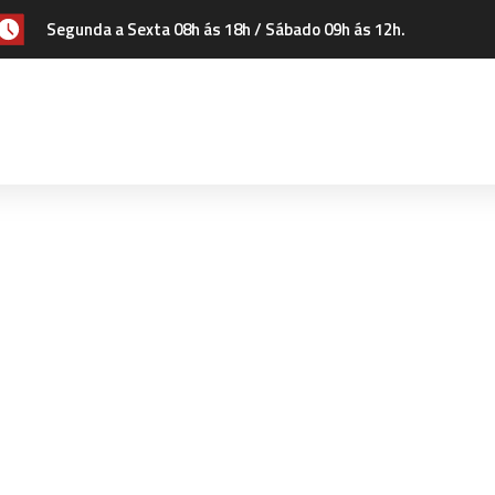
Segunda a Sexta 08h ás 18h / Sábado 09h ás 12h.
em
reto