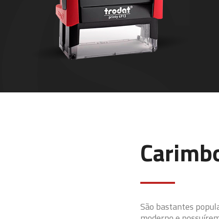
Carimb
São bastantes popul
moderno e possuírem 